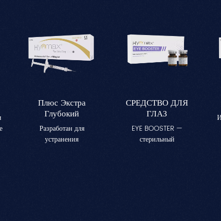
Плюс Экстра
СРЕДСТВО ДЛЯ
Глубокий
ГЛАЗ
и
И
е
Разработан для
EYE BOOSTER —
устранения
стерильный
о
значительной потери
косметический раствор,
и
объема в таких областях,
обогащенный
как щеки, виски и линия
специализированным
подбородка.Улучшает
комплексом,
в
а
контуры лица, уменьшая
направленным на
р
глубокие морщины,
увлажнение кожи
с
придавая лицу молодой
вокруг глаз,