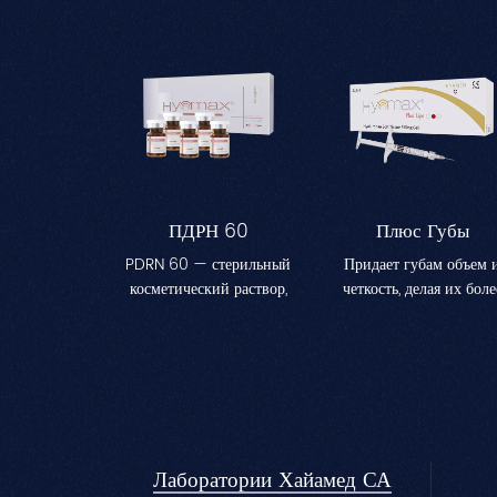
ПДРН 60
Плюс Губы
PDRN 60 — стерильный
Придает губам объем 
косметический раствор,
четкость, делая их боле
предназначенный для
полными и
повышения
очерченными.Идеальн
увлажненности и
подходит для коррекци
эластичности кожи.
контура губ и
Синергетическое
достижения
сочетание активных
естественного эффект
ингредиентов
пухлых губ.
Лаборатории Хайамед СА
обеспечивает