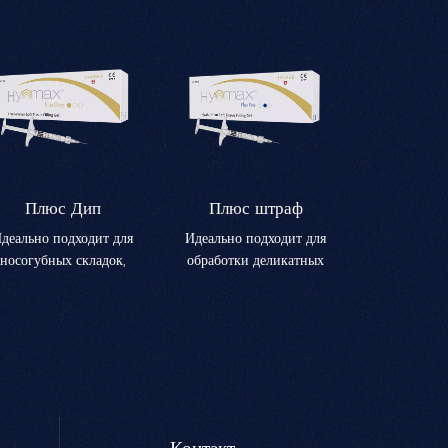
Плюс Дип
Плюс штраф
деально подходит для
Идеально подходит для
носогубных складок,
обработки деликатных
морщин марионетки и
зон с мелкими
других умеренных и
морщинами, такими как
глубоких морщин на
«гусиные лапки» и
лице.Эффективно
морщины вокруг
осстанавливает объем и
рта.Обеспечивает
азглаживает заметные
гладкое, естественное
кладки, придавая лицу
покрытие с точной
обновленный вид.
коррекцией.