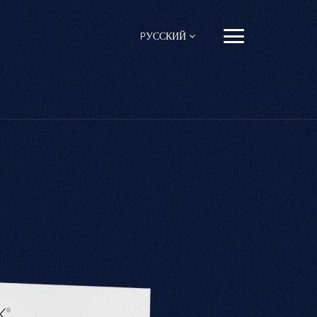
PУССКИЙ
English
Français
Español
Pусский
Português
العربية
日本語