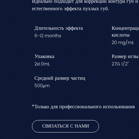
Идеально подходит для коррекции контура губ и
естественного эффекта пухлых губ.
Длительность эффекта
Концентрац
кислоты
6-12 months
20 mg/mL
Упаковка
Размер иглы
2x1.0mL
27G 1/2''
Средний размер частиц
500μm
*Только для профессионального использования
СВЯЗАТЬСЯ С НАМИ