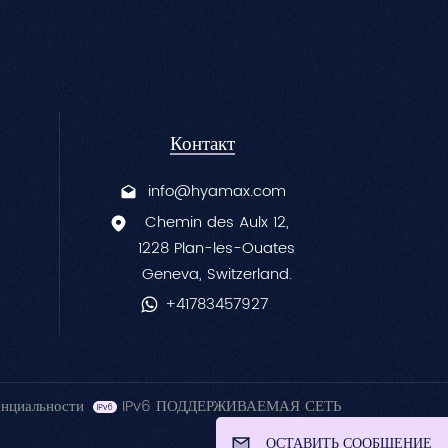
глубоких морщин на
«гусиные лапки» и
лице.Эффективно
морщины вокруг
осстанавливает объем и
рта.Обеспечивает
азглаживает заметные
гладкое, естественное
кладки, придавая лицу
покрытие с точной
обновленный вид.
коррекцией.
Контакт
info@hyamax.com
Chemin des Aulx 12,
1228 Plan-les-Ouates
Geneva, Switzerland.
+41783457927
енциальности
IPv6 ПОДДЕРЖИВАЕМАЯ СЕТЬ
ОСТАВИТЬ СООБЩЕНИЕ