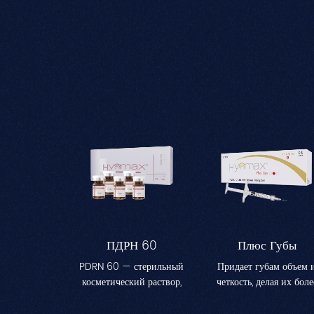
ПДРН 60
Плюс Губы
PDRN 60 — стерильный
Придает губам объем 
косметический раствор,
четкость, делая их боле
предназначенный для
полными и
повышения
очерченными.Идеальн