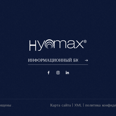
и
объема в таких областях,
обогащенный
как щеки, виски и линия
специализированным
подбородка.Улучшает
комплексом,
в
а
контуры лица, уменьшая
направленным на
р
глубокие морщины,
увлажнение кожи
с
придавая лицу молодой
вокруг глаз,
и подтянутый вид.
отбеливание,
уменьшение тусклости и
улучшение темных
кругов.
ищены .
Карта сайта
|
XML
|
политика конфид