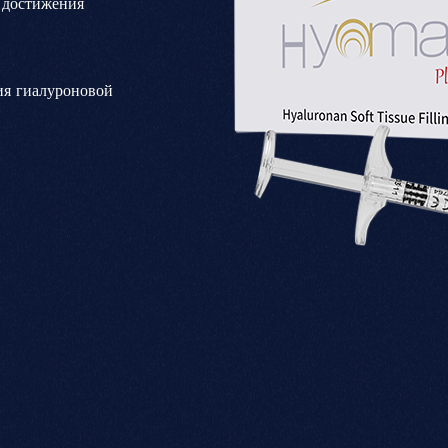
 достижения
ия гиалуроновой