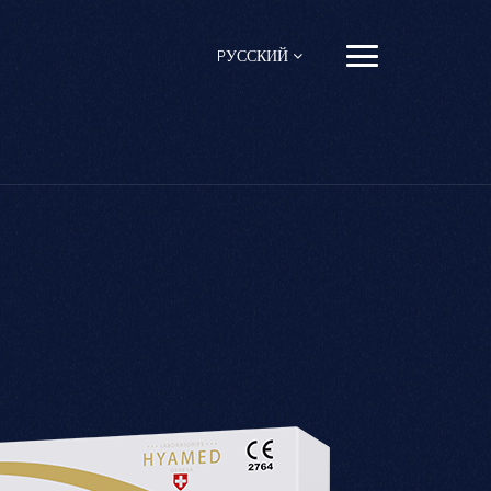
PУССКИЙ
English
Français
Español
Pусский
Português
العربية
日本語