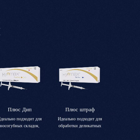
Ы
Плюс Дип
Плюс штраф
деально подходит для
Идеально подходит для
носогубных складок,
обработки деликатных
морщин марионетки и
зон с мелкими
других умеренных и
морщинами, такими как