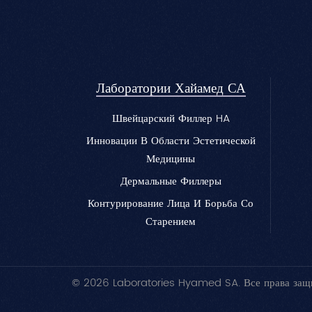
увлажненности и
подходит для коррекци
эластичности кожи.
контура губ и
Синергетическое
достижения
сочетание активных
естественного эффект
ингредиентов
пухлых губ.
Лаборатории Хайамед СА
обеспечивает
омолаживающий
Швейцарский Филлер HA
эффект, уменьшает
мелкие морщины и
Инновации В Области Эстетической
возвращает коже
Медицины
молодой и сияющий
Дермальные Филлеры
вид.
Контурирование Лица И Борьба Со
Старением
© 2026 Laboratories Hyamed SA. Все права защ