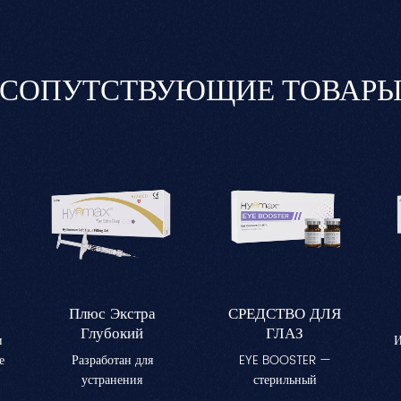
СОПУТСТВУЮЩИЕ ТОВАР
Плюс Экстра
СРЕДСТВО ДЛЯ
Глубокий
ГЛАЗ
и
И
е
Разработан для
EYE BOOSTER —
устранения
стерильный
о
значительной потери
косметический раствор,