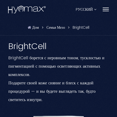
PУССКИЙ
Дом
Семья Мезо
BrightCell
English
BrightCell
Français
Español
BrightCell борется с неровным тоном, тусклостью и
пигментацией с помощью осветляющих активных
Pусский
комплексов.
Português
Подарите своей коже сияние и блеск с каждой
العربية
процедурой — и вы будете выглядеть так, будто
светитесь изнутри.
日本語
中文