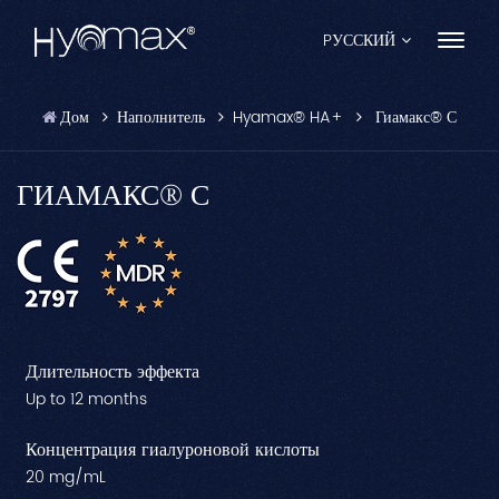
PУССКИЙ
Дом
Наполнитель
Hyamax® HA+
Гиамакс® С
English
Français
ГИАМАКС® С
Español
Pусский
Português
Длительность эффекта
العربية
Up to 12 months
日本語
Концентрация гиалуроновой кислоты
20 mg/mL
中文