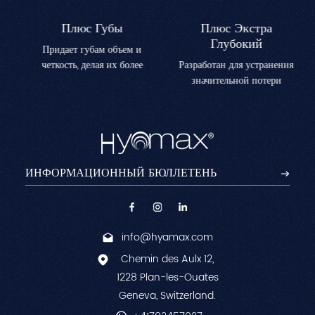
Плюс Губы
Плюс Экстра
Глубокий
Придает губам объем и
четкость, делая их более
Разработан для устранения
полными и
значительной потери
очерченными.Идеально
объема в таких областях,
подходит для коррекции
как щеки, виски и линия
контура губ и достижения
подбородка.Улучшает
естественного эффекта
контуры лица, уменьшая
пухлых губ.
глубокие морщины,
придавая лицу молодой и
подтянутый вид.
info@hyamax.com
Chemin des Aulx 12,
1228 Plan-les-Ouates
Geneva, Switzerland.