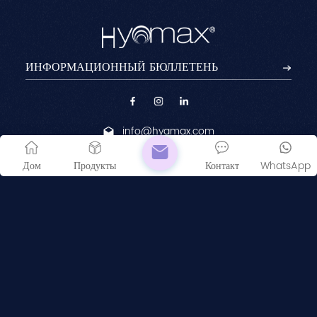
info@hyamax.com
Chemin des Aulx 12,
Дом
Продукты
Контакт
WhatsApp
1228 Plan-les-Ouates
Geneva, Switzerland.
+41783457927
© 2026 Laboratories Hyamed SA. Все права защищены .
Карта сайта
|
XML
|
политика конфиденциальности
IPv6 ПОДДЕРЖИВАЕМАЯ СЕТЬ