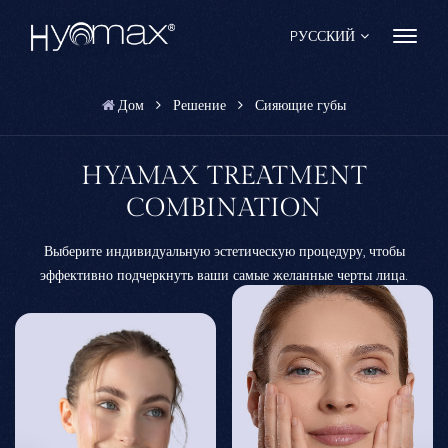
PУССКИЙ
Дом
Решение
Сияющие губы
English
Français
HYAMAX TREATMENT
COMBINATION
Español
Выберите индивидуальную эстетическую процедуру, чтобы
Pусский
эффективно подчеркнуть ваши самые желанные черты лица.
Português
العربية
日本語
中文