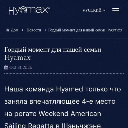
PУССКИЙ
Дом
Новости
Гордый момент для нашей семьи Hyamax
English
Français
Гордый момент для нашей семьи
Hyamax
Español
Oct 31, 2025
Pусский
Português
Наша команда Hyamed только что
العربية
заняла впечатляющее 4-е место
日本語
на регате Weekend American
中文
Sailing Regatta в Шэньчжэне,