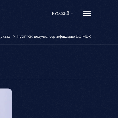
PУССКИЙ
English
дуктах
Hyamax получил сертификацию ЕС MDR
Français
Español
Pусский
Português
العربية
日本語