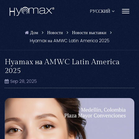
PУССКИЙ
Дом
Новости
Новости выставки
English
Hyamax на AMWC Latin America 2025
Français
Hyamax на AMWC Latin America
Español
2025
Pусский
Sep 28, 2025
Português
العربية
日本語
中文