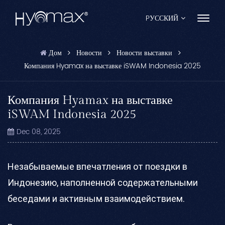
PУССКИЙ
Дом
Новости
Новости выставки
English
Компания Hyamax на выставке iSWAM Indonesia 2025
Français
Компания Hyamax на выставке
Español
iSWAM Indonesia 2025
Pусский
Dec 08, 2025
Português
Незабываемые впечатления от поездки в
العربية
Индонезию, наполненной содержательными
日本語
беседами и активным взаимодействием.
中文