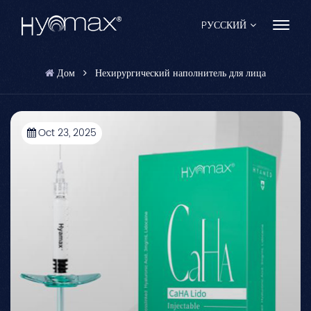
PУССКИЙ
Дом
Нехирургический наполнитель для лица
English
Français
Oct 23, 2025
Español
Pусский
Português
العربية
日本語
中文